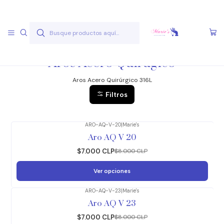
Envío gratis a partir de 50.000 pesos
Leer más
Inicio
Joyas Acero Quirúgico
Aros Acero Quirúgico
Aros Acero Quirúgico
Aros Acero Quirúrgico 316L
Filtros
ARO-AQ-V-20
|
Marie's
-13%
OFF
Aro AQ V 20
$7.000 CLP
$8.000 CLP
Ver opciones
ARO-AQ-V-23
|
Marie's
-13%
OFF
Aro AQ V 23
$7.000 CLP
$8.000 CLP