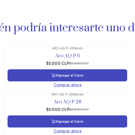
n podría interesarte uno d
ARO-AQ-P-6
|
Marie's
-14%
OFF
Aro AQ P 6
$3.000 CLP
$3.500 CLP
Agregar al Carro
Comprar ahora
ARO-AQ-P-28
|
Marie's
-14%
OFF
Aro AQ P 28
$3.000 CLP
$3.500 CLP
Agregar al Carro
Comprar ahora