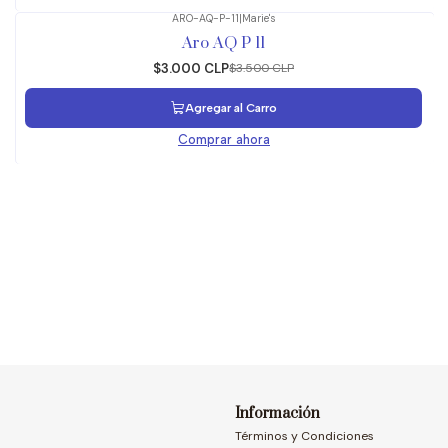
ARO-AQ-P-11
|
Marie's
-14%
OFF
Aro AQ P 11
$3.000 CLP
$3.500 CLP
Agregar al Carro
Comprar ahora
Información
Términos y Condiciones