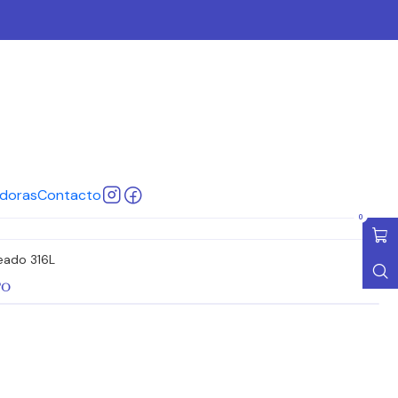
Q P 8
Cotizar
ar al Carro
Comprar ahora
doras
Contacto
ones
0
eado 316L
TO