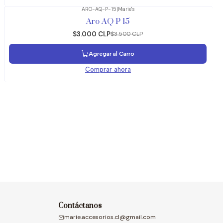
ARO-AQ-P-15
|
Marie's
-14%
OFF
Aro AQ P 15
$3.000 CLP
$3.500 CLP
Agregar al Carro
Comprar ahora
Contáctanos
marie.accesorios.cl@gmail.com