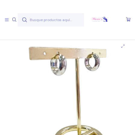
Envío gratis a partir de 50.000 pesos
Leer más
Inicio
Joyas Acero Quirúgico
Aros Acero Quirúgico
Aros A.Q. Plateados
Aro AQ P 28