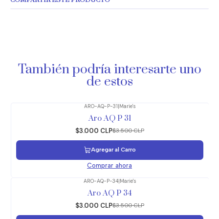
COMPARTIR ESTE PRODUCTO
También podría interesarte uno
de estos
ARO-AQ-P-31
|
Marie's
-14%
OFF
Aro AQ P 31
$3.000 CLP
$3.500 CLP
Agregar al Carro
Comprar ahora
ARO-AQ-P-34
|
Marie's
-14%
OFF
Aro AQ P 34
$3.000 CLP
$3.500 CLP