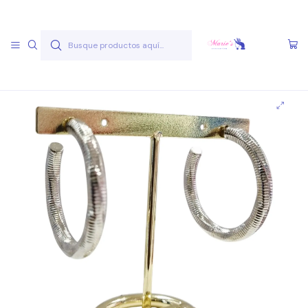
Envío gratis a partir de 50.000 pesos
Leer más
Inicio
Joyas Acero Quirúgico
Aros Acero Quirúgico
Aros A.Q. Plateados
Aro AQ P 32