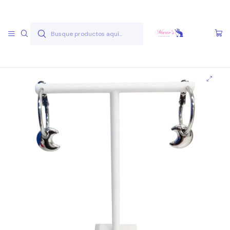
Envío gratis a partir de 50.000 pesos
Leer más
Inicio
Joyas Acero Quirúgico
Aros Acero Quirúgico
Aros A.Q. Plateados
Aro AQ P 4