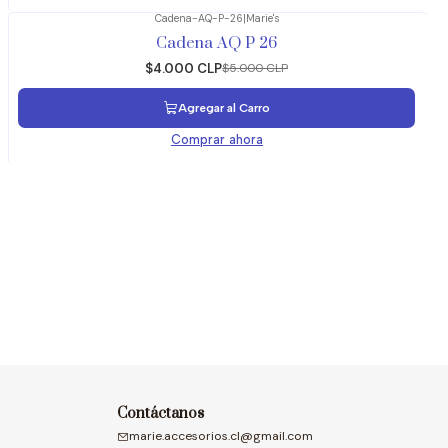
Cadena-AQ-P-26
|
Marie's
-20%
OFF
Cadena AQ P 26
$4.000 CLP
$5.000 CLP
Agregar al Carro
Comprar ahora
Contáctanos
marie.accesorios.cl@gmail.com