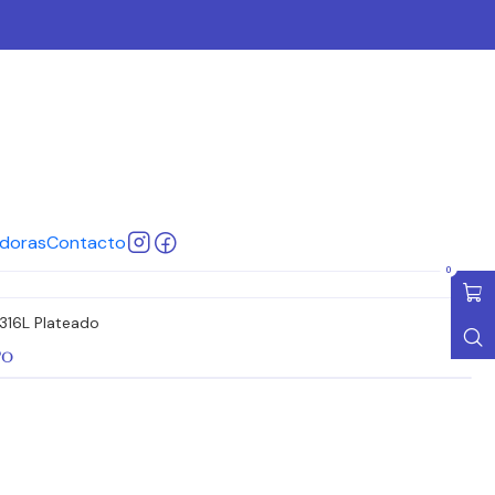
ena AQ P 1
P 1
Cotizar
ar al Carro
Comprar ahora
doras
Contacto
ones
0
316L Plateado
TO