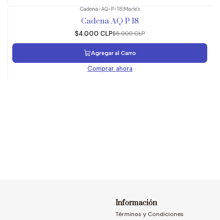
Cadena-AQ-P-18
|
Marie's
-20%
OFF
Cadena AQ P 18
$4.000 CLP
$5.000 CLP
Agregar al Carro
Comprar ahora
Información
Términos y Condiciones