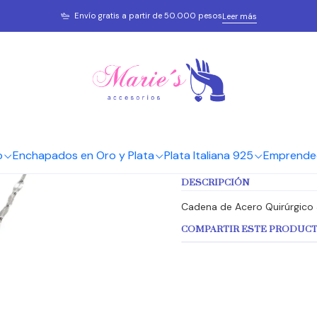
as Acero Quirúgico
Cadenas Acero Quirúgico
Cadenas A.Q. Plateados
Cad
Envío gratis a partir de 50.000 pesos
Leer más
|
Cadena AQ 
Agreg
Cantidad
o
Enchapados en Oro y Plata
Plata Italiana 925
Emprende
Mostrar stock de ubicaci
DESCRIPCIÓN
Cadena de Acero Quirúrgico 
COMPARTIR ESTE PRODUC