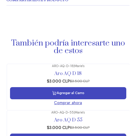
COMPARTIR ESTE PRODUCTO
También podría interesarte uno
de estos
ARO-AQ-D-18
|
Marie's
-14%
OFF
Aro AQ D 18
$3.000 CLP
$3.500 CLP
Agregar al Carro
Comprar ahora
ARO-AQ-D-55
|
Marie's
-14%
OFF
Aro AQ D 55
$3.000 CLP
$3.500 CLP