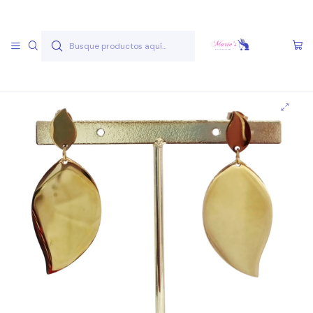
Envío gratis a partir de 50.000 pesos
Leer más
Inicio
Joyas Acero Quirúgico
Aros Acero Quirúgico
Aros A.Q. Dorados
Aro AQ D 15