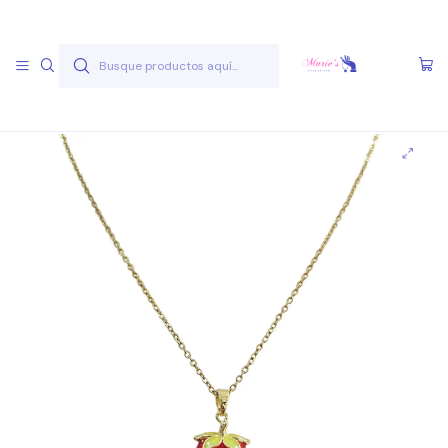
Envío gratis a partir de 50.000 pesos
Leer más
Inicio
Joyas Acero Quirúgico
Cadenas Acero Quirúgico
Cadenas A.Q. Dorados
Cadena AQ D 6