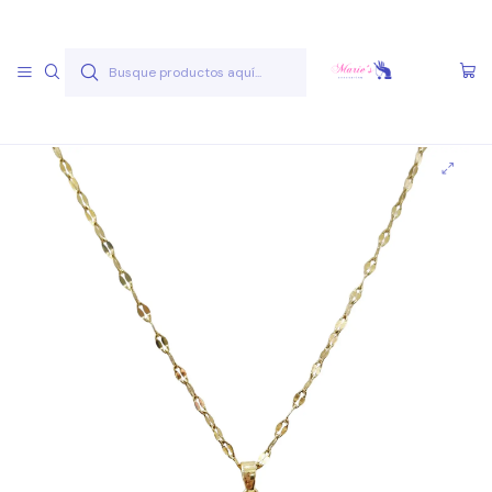
Envío gratis a partir de 50.000 pesos
Leer más
Inicio
Joyas Acero Quirúgico
Cadenas Acero Quirúgico
Cadenas A.Q. Dorados
Cadena AQ D 2