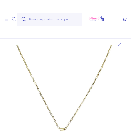
Envío gratis a partir de 50.000 pesos
Leer más
Inicio
Joyas Acero Quirúgico
Cadenas Acero Quirúgico
Cadenas A.Q. Dorados
Cadena AQ D 1