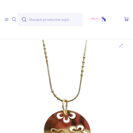
Envío gratis a partir de 50.000 pesos
Leer más
Inicio
Joyas Acero Quirúgico
Cadenas Acero Quirúgico
Cadenas A.Q. Dorados
Cadena AQ D 38