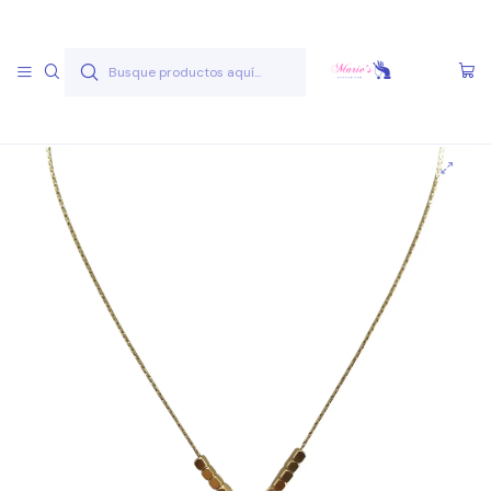
Envío gratis a partir de 50.000 pesos
Leer más
Inicio
Joyas Acero Quirúgico
Cadenas Acero Quirúgico
Cadenas A.Q. Dorados
Cadena AQ D 13