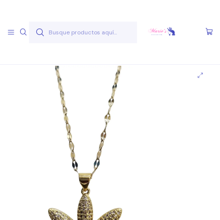
Envío gratis a partir de 50.000 pesos
Leer más
Inicio
Joyas Acero Quirúgico
Cadenas Acero Quirúgico
Cadenas A.Q. Dorados
Cadena AQ D 33