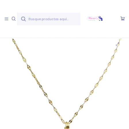
Envío gratis a partir de 50.000 pesos
Leer más
Inicio
Joyas Acero Quirúgico
Cadenas Acero Quirúgico
Cadenas A.Q. Dorados
Cadena AQ D 20