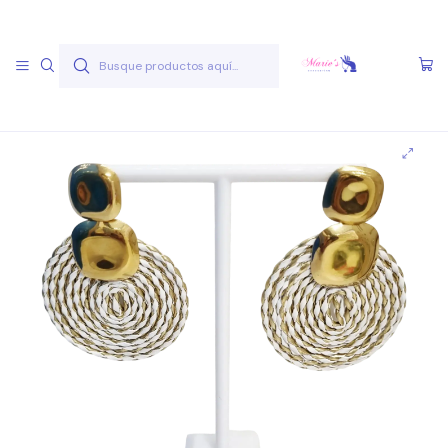
Envío gratis a partir de 50.000 pesos
Leer más
Inicio
Joyas Acero Quirúgico
Aros Acero Quirúgico
Aros A.Q. Variados
Aro AQ V 27