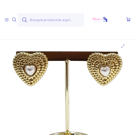
Envío gratis a partir de 50.000 pesos
Leer más
Inicio
Joyas Acero Quirúgico
Aros Acero Quirúgico
Aros A.Q. Dorados
Aro AQ D 27