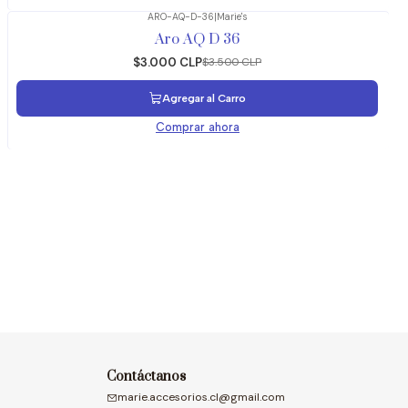
ARO-AQ-D-36
|
Marie's
-14%
OFF
Aro AQ D 36
$3.000 CLP
$3.500 CLP
Agregar al Carro
Comprar ahora
Contáctanos
marie.accesorios.cl@gmail.com