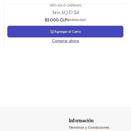
ARO-AQ-D-24
|
Marie's
-14%
OFF
Aro AQ D 24
$3.000 CLP
$3.500 CLP
Agregar al Carro
Comprar ahora
Información
Términos y Condiciones