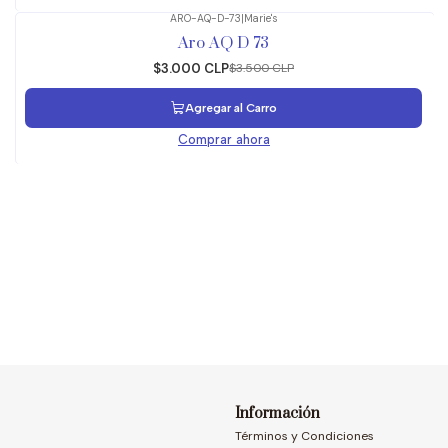
ARO-AQ-D-73
|
Marie's
-14%
OFF
Aro AQ D 73
$3.000 CLP
$3.500 CLP
Agregar al Carro
Comprar ahora
Información
Términos y Condiciones