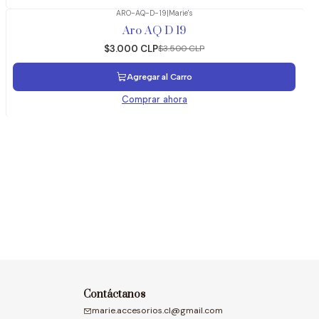
ARO-AQ-D-19
|
Marie's
-14%
OFF
Aro AQ D 19
$3.000 CLP
$3.500 CLP
Agregar al Carro
Comprar ahora
Contáctanos
marie.accesorios.cl@gmail.com