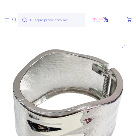
Envío gratis a partir de 50.000 pesos
Leer más
Inicio
Joyas Acero Quirúgico
Pulseras Acero Quirúgico
Pulseras A.Q. Variadas
Pulsera AQ V 5