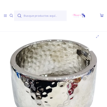
Envío gratis a partir de 50.000 pesos
Leer más
Inicio
Joyas Acero Quirúgico
Pulseras Acero Quirúgico
Pulseras A.Q. Variadas
Pulsera AQ V 1