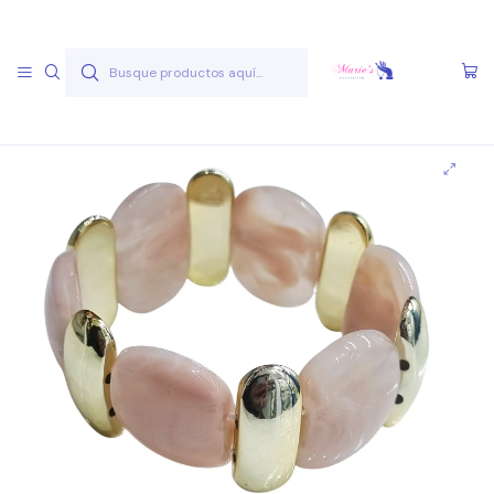
Envío gratis a partir de 50.000 pesos
Leer más
Inicio
Joyas Acero Quirúgico
Pulseras Acero Quirúgico
Pulseras A.Q. Variadas
Pulsera AQ V 21