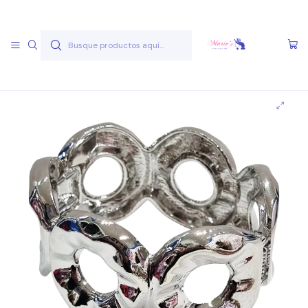
Envío gratis a partir de 50.000 pesos
Leer más
Inicio
Joyas Acero Quirúgico
Pulseras Acero Quirúgico
Pulseras A.Q. Variadas
Pulsera AQ V 12