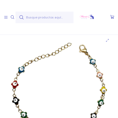
Envío gratis a partir de 50.000 pesos
Leer más
Inicio
Joyas Acero Quirúgico
Pulseras Acero Quirúgico
Pulseras A.Q. Doradas
Pulsera AQ D 5