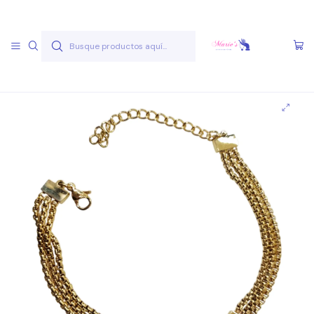
Envío gratis a partir de 50.000 pesos
Leer más
Inicio
Joyas Acero Quirúgico
Pulseras Acero Quirúgico
Pulseras A.Q. Doradas
Pulsera AQ D 1