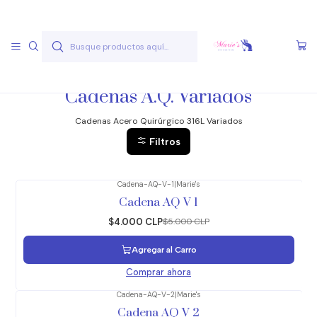
Envío gratis a partir de 50.000 pesos
Leer más
Inicio
Joyas Acero Quirúgico
Cadenas Acero Quirúgico
Cadenas A.Q. Variados
Cadenas A.Q. Variados
Cadenas Acero Quirúrgico 316L Variados
Filtros
Cadena-AQ-V-1
|
Marie's
-20%
OFF
Cadena AQ V 1
$4.000 CLP
$5.000 CLP
Agregar al Carro
Comprar ahora
Cadena-AQ-V-2
|
Marie's
-20%
OFF
Cadena AQ V 2