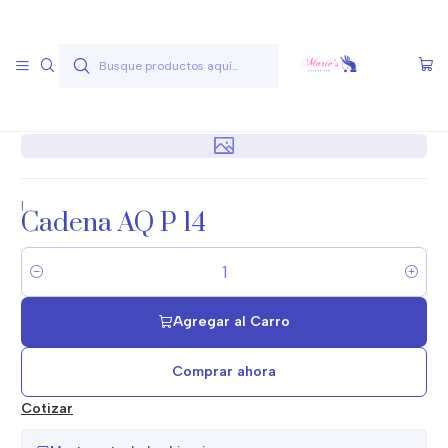
Envío gratis a partir de 50.000 pesos
Leer más
Inicio
Joyas Acero Quirúgico
Cadenas Acero Quirúgico
Cadenas A.Q. Plateados
Cadena AQ P 14
|
Cadena AQ P 14
Cantidad
Agregar al Carro
Comprar ahora
Cotizar