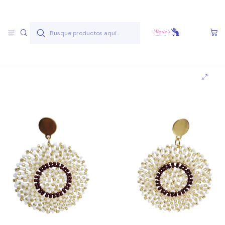
Envío gratis a partir de 50.000 pesos
Leer más
Inicio
Joyas Acero Quirúgico
Aros Acero Quirúgico
Aros A.Q. Variados
Aro AQ V 12