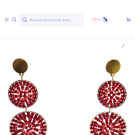
Envío gratis a partir de 50.000 pesos
Leer más
Inicio
Joyas Acero Quirúgico
Aros Acero Quirúgico
Aros A.Q. Variados
Aro AQ V 23