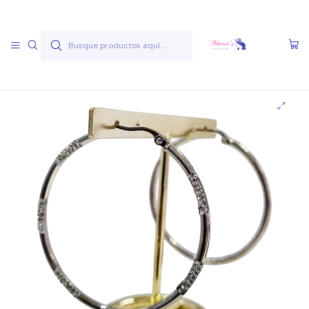
Envío gratis a partir de 50.000 pesos
Leer más
Inicio
Joyas Acero Quirúgico
Aros Acero Quirúgico
Aros A.Q. Plateados
Aro AQ P 35