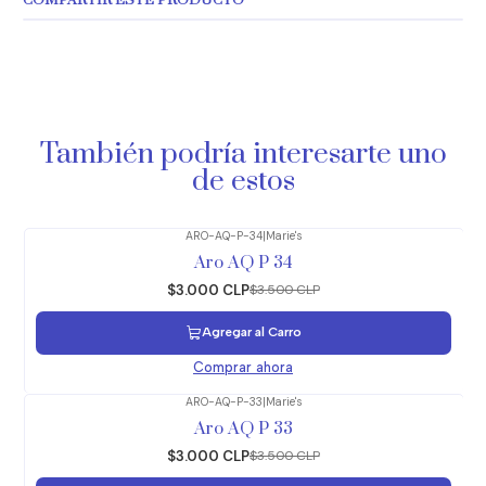
COMPARTIR ESTE PRODUCTO
También podría interesarte uno
de estos
ARO-AQ-P-34
|
Marie's
-14%
OFF
Aro AQ P 34
$3.000 CLP
$3.500 CLP
Agregar al Carro
Comprar ahora
ARO-AQ-P-33
|
Marie's
-14%
OFF
Aro AQ P 33
$3.000 CLP
$3.500 CLP