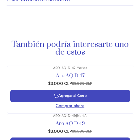
COMPARTIR ESTE PRODUCTO
También podría interesarte uno
de estos
ARO-AQ-D-47
|
Marie's
-14%
OFF
Aro AQ D 47
$3.000 CLP
$3.500 CLP
Agregar al Carro
Comprar ahora
ARO-AQ-D-49
|
Marie's
-14%
OFF
Aro AQ D 49
$3.000 CLP
$3.500 CLP