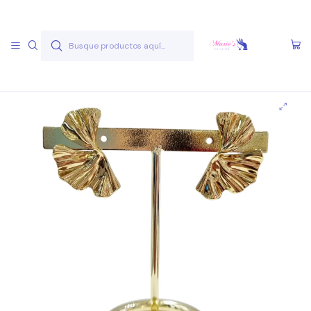
Envío gratis a partir de 50.000 pesos
Leer más
Inicio
Joyas Acero Quirúgico
Aros Acero Quirúgico
Aros A.Q. Dorados
Aro AQ D 48