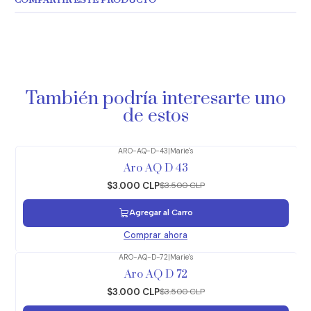
COMPARTIR ESTE PRODUCTO
También podría interesarte uno
de estos
ARO-AQ-D-43
|
Marie's
-14%
OFF
Aro AQ D 43
$3.000 CLP
$3.500 CLP
Agregar al Carro
Comprar ahora
ARO-AQ-D-72
|
Marie's
-14%
OFF
Aro AQ D 72
$3.000 CLP
$3.500 CLP