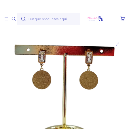
Envío gratis a partir de 50.000 pesos
Leer más
Inicio
Joyas Acero Quirúgico
Aros Acero Quirúgico
Aros A.Q. Dorados
Aro AQ D 42