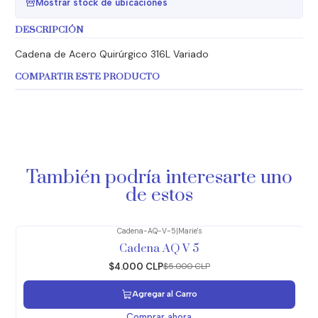
Mostrar stock de ubicaciones
DESCRIPCIÓN
Cadena de Acero Quirúrgico 316L Variado
COMPARTIR ESTE PRODUCTO
También podría interesarte uno
de estos
Cadena-AQ-V-5
|
Marie's
-20%
OFF
Cadena AQ V 5
$4.000 CLP
$5.000 CLP
Agregar al Carro
Comprar ahora