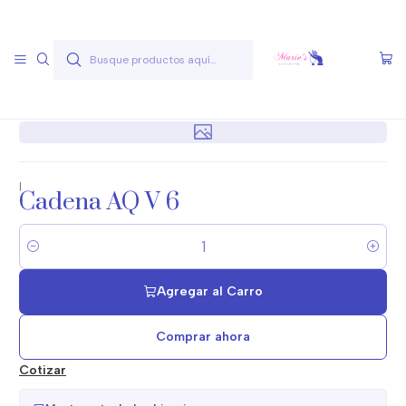
Envío gratis a partir de 50.000 pesos
Leer más
Inicio
Joyas Acero Quirúgico
Cadenas Acero Quirúgico
Cadenas A.Q. Variados
Cadena AQ V 6
|
Cadena AQ V 6
Cantidad
Agregar al Carro
Comprar ahora
Cotizar