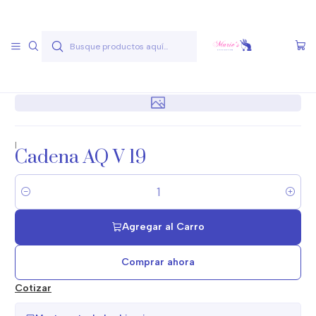
Envío gratis a partir de 50.000 pesos
Leer más
Inicio
Joyas Acero Quirúgico
Cadenas Acero Quirúgico
Cadenas A.Q. Variados
Cadena AQ V 19
|
Cadena AQ V 19
Cantidad
Agregar al Carro
Comprar ahora
Cotizar