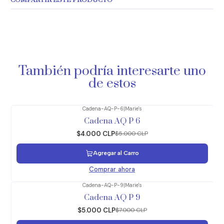
COMPARTIR ESTE PRODUCTO
También podría interesarte uno
de estos
Cadena-AQ-P-6
|
Marie's
-20%
OFF
Cadena AQ P 6
$4.000 CLP
$5.000 CLP
Agregar al Carro
Comprar ahora
Cadena-AQ-P-9
|
Marie's
-29%
OFF
Cadena AQ P 9
$5.000 CLP
$7.000 CLP