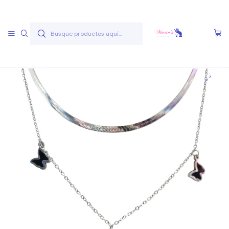
Envío gratis a partir de 50.000 pesos
Leer más
Inicio
Joyas Acero Quirúgico
Cadenas Acero Quirúgico
Cadenas A.Q. Plateados
Cadena AQ P 8