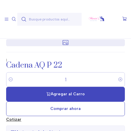
Envío gratis a partir de 50.000 pesos
Leer más
Inicio
Joyas Acero Quirúgico
Cadenas Acero Quirúgico
Cadenas A.Q. Plateados
Cadena AQ P 22
|
Cadena AQ P 22
Cantidad
Agregar al Carro
Comprar ahora
Cotizar