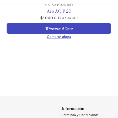
ARO-AQ-P-20
|
Marie's
-14%
OFF
Aro AQ P 20
$3.000 CLP
$3.500 CLP
Agregar al Carro
Comprar ahora
Información
Términos y Condiciones