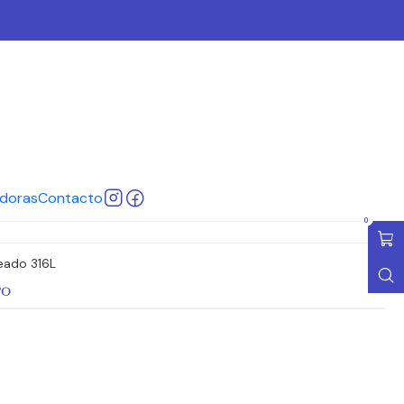
 P 23
3
Cotizar
ar al Carro
Comprar ahora
doras
Contacto
ones
0
eado 316L
TO