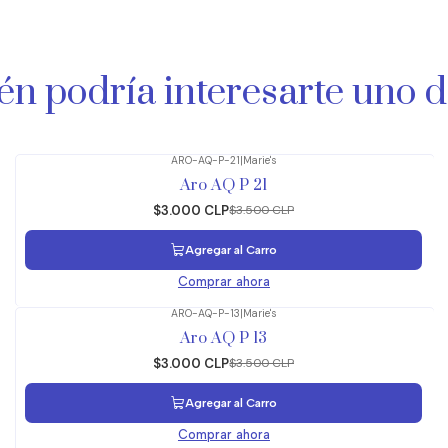
n podría interesarte uno d
ARO-AQ-P-21
|
Marie's
-14%
OFF
Aro AQ P 21
$3.000 CLP
$3.500 CLP
Agregar al Carro
Comprar ahora
ARO-AQ-P-13
|
Marie's
-14%
OFF
Aro AQ P 13
$3.000 CLP
$3.500 CLP
Agregar al Carro
Comprar ahora