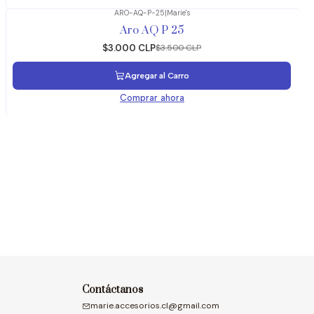
ARO-AQ-P-25
|
Marie's
-14%
OFF
Aro AQ P 25
$3.000 CLP
$3.500 CLP
Agregar al Carro
Comprar ahora
Contáctanos
marie.accesorios.cl@gmail.com