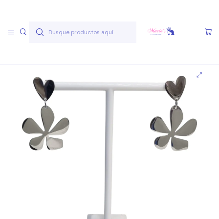
Envío gratis a partir de 50.000 pesos
Leer más
Inicio
Joyas Acero Quirúgico
Aros Acero Quirúgico
Aros A.Q. Plateados
Aro AQ P 1