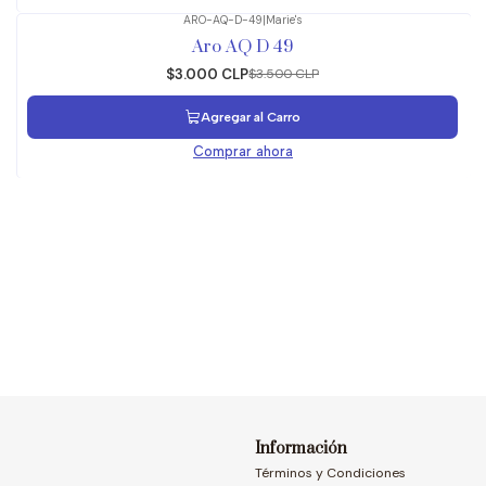
ARO-AQ-D-49
|
Marie's
-14%
OFF
Aro AQ D 49
$3.000 CLP
$3.500 CLP
Agregar al Carro
Comprar ahora
Información
Términos y Condiciones