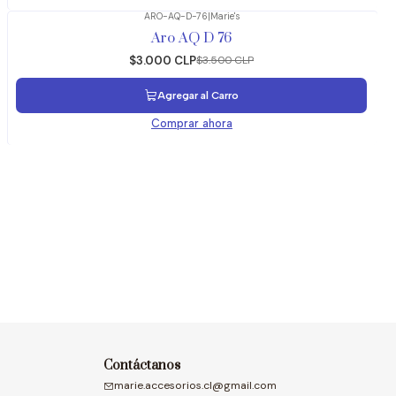
ARO-AQ-D-76
|
Marie's
-14%
OFF
Aro AQ D 76
$3.000 CLP
$3.500 CLP
Agregar al Carro
Comprar ahora
Contáctanos
marie.accesorios.cl@gmail.com