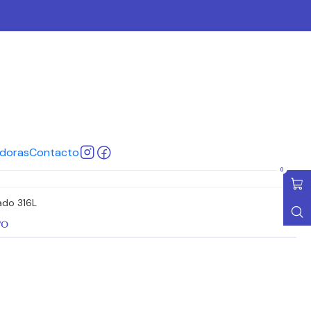
D 64
64
Cotizar
ar al Carro
Comprar ahora
doras
Contacto
ones
0
ado 316L
TO